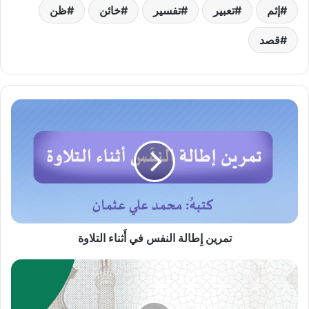
إثم
تعبير
تفسير
خائن
ظن
قصد
تمرين
إِطالة
النفس
في
أَثناء
التلاوة
تمرين إِطالة النفس في أَثناء التلاوة
لزوم
اتباع
هدي
النبي