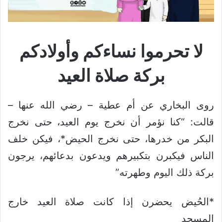
لا تحرموا نساءكم وأولادكم
بركة صلاة العيد
روى البخاري عن أم عطية – رضي الله عنها –
قالت: “كنا نؤمر أن نخرج يوم العيد، حتى نخرج
البكر من خدرها، حتى نخرج الحيض*، فيكن خلف
الناس فيكبرن بتكبيرهم ويدعون بدعائهم، يرجون
بركة ذلك اليوم وطهرته”
*الحُيض يحضرن إذا كانت صلاة العيد خارج
المسجد