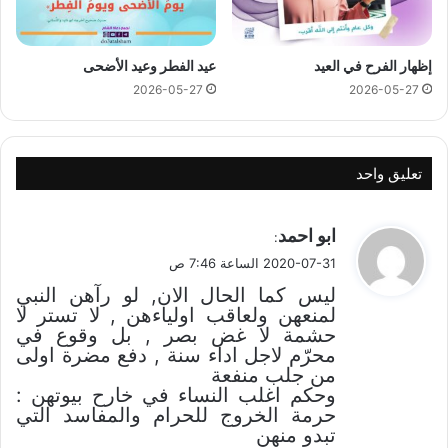
إظهار الفرح في العيد
عيد الفطر وعيد الأضحى
2026-05-27
2026-05-27
تعليق واحد
ي
ابو احمد
:
ق
2020-07-31 الساعة 7:46 ص
و
ليس كما الحال الان, لو رآهن النبي
ل
لمنعهن ولعاقب اولياءهن , لا تستر لا
حشمة لا غض بصر , بل وقوع في
محرّم لاجل اداء سنة , دفع مضرة اولى
من جلب منفعة
وحكم اغلب النساء في خارح بيوتهن :
حرمة الخروج للحرام والمفاسد التي
تبدو منهن