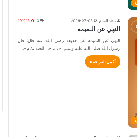
ة
دعاة الشام
2026-07-05
0
10٬015
النهي عن النميمة
النهي عن النميمة عن حذيفة رضي الله عنه قال: قال
رسول الله صلى الله عليه وسلم: «لا يدخل الجنة نمّام»…
أكمل القراءة »
ة