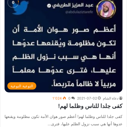
التوعية النوعية
دعاة الشام
2021-07-02
0
1٬024
كفى جلدا للناس وظلما لهم!
كفى جلدا للناس وظلما لهم! أعظم صور هوان الأمة تكون مظلومة ويقنعها
عدوها أنها هي سبب نزول الظلم عليها، فترى…