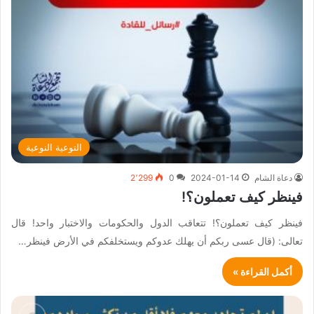
التوعية النوعية
دعاة الشام
2024-01-14
0
2٬299
فينظر كيف تعملون؟!
فينظر كيف تعملون؟! تتعاقب الدول والحكومات والاختبار واحد! قال
تعالى: (قال عسى ربكم أن يهلك عدوكم ويستخلفكم في الأرض فينظر…
أكمل القراءة »