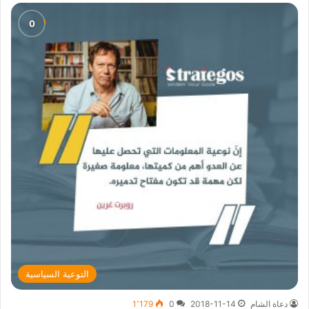
التوعية السياسية
دعاة الشام
2018-11-14
0
1٬179