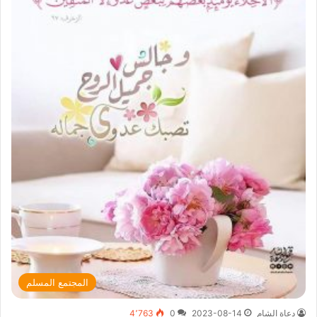
المجتمع المسلم
دعاة الشام
2023-08-14
0
4٬763