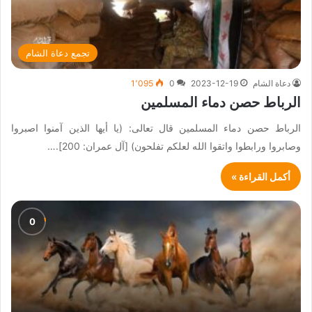
تجمع دعاة الشام
دعاة الشام
2023-12-19
0
1٬095
الرباط حصن دماء المسلمين
الرباط حصن دماء المسلمين قال تعالى: (يا أيها الذين آمنوا اصبروا
وصابروا ورابطوا واتقوا الله لعلكم تفلحون) [آل عمران: 200].…
أكمل القراءة »