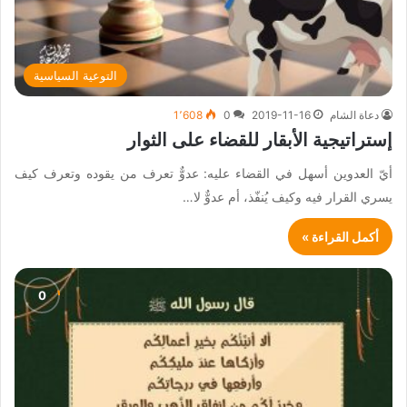
التوعية السياسية
دعاة الشام
2019-11-16
0
1٬608
إستراتيجية الأبقار للقضاء على الثوار
أيّ العدوين أسهل في القضاء عليه: عدوٌّ تعرف من يقوده وتعرف كيف
يسري القرار فيه وكيف يُنفّذ، أم عدوٌّ لا…
أكمل القراءة »