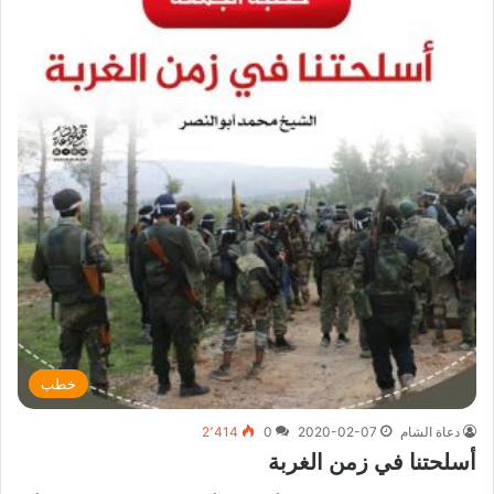
خطب
دعاة الشام
2020-02-07
0
2٬414
أسلحتنا في زمن الغربة