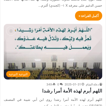
حسن الدغيم على معرفه X ١- (كجندي) ألتزم…
أكمل القراءة »
التوعية النوعية
دعاة الشام
2025-01-31
0
349
اللهم أبرم لهذه الأمة أمرا رشدا
اللهم أبرم لهذه الأمة أمرا رشدا روى ابن أبي شيبة في المصنف
(15/163) تحت باب “ما يدعو به للعامة، كيف…