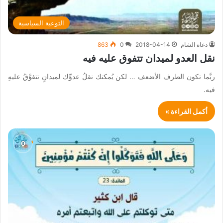
التوعية السياسية
دعاة الشام
2018-04-14
0
863
نقل العدو لميدان تتفوق عليه فيه
ربَّما تكون الطرف الأضعف … لكن يُمكنك نقلُ عدوِّك لميدانٍ تتفوَّقُ عليهِ
فيه.
أكمل القراءة »