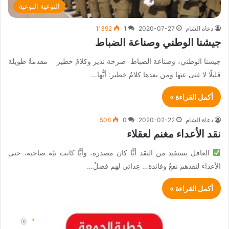
التوعية النوعية
دعاة الشام
2020-07-27
1
1٬392
جيشنا الوطني وصناعة الضباط
جيشنا الوطني، وصناعة الضباط صرخة نذير وكلامٌ خطير مقدمةٌ طويلة
قليلًا لا غنى عنها ومن بعدها كلامٌ خطير: أيُّها…
أكمل القراءة »
دعاة الشام
2020-02-22
0
508
نقد الأعداء مغنم لعقلاء
العاقل يستفيد من النقد أيًّا كان مصدره، وأيًّا كانت نيّة صاحبه، حتى
الأعداء لنقدهم نفعٌ وفائدة… عِداتي لهم فضلٌ…
أكمل القراءة »