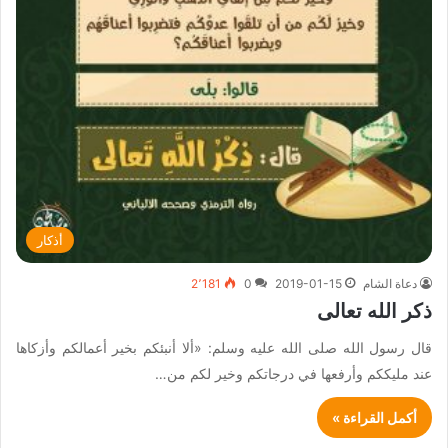
أذكار
دعاة الشام
2019-01-15
0
2٬181
ذكر الله تعالى
قال رسول الله صلى الله عليه وسلم: «ألا أنبئكم بخير أعمالكم وأزكاها
عند مليككم وأرفعها في درجاتكم وخير لكم من…
أكمل القراءة »