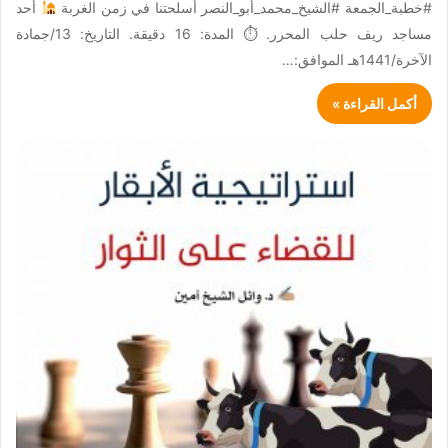
#خطبة_الجمعة #الشيخ_محمد_أبو_النصر أسلحتنا في زمن الغربة
أحد
مساجد ريف حلب المحرر. ⏱ المدة: 16 دقيقة. التاريخ: 13/جمادة
الآخرة/1441هـ الموافق:…
أكمل القراءة »