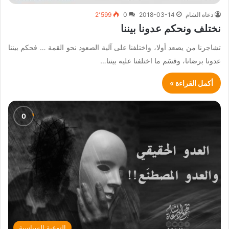
دعاة الشام
2018-03-14
0
2٬599
نختلف ونحكم عدونا بيننا
تشاجرنا من يصعد أولا، واختلفنا على آلية الصعود نحو القمة … فحكم بيننا
عدونا برضانا، وقسَم ما اختلفنا عليه بيننا…
أكمل القراءة »
التوعية السياسية