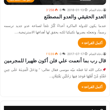
دعاة الشام
2018-01-13
0
3٬258
العدو الحقيقي والعدو المصطنَع
عندما يكون للدولة الماكرة أعداءٌ كُثُرٌ تلجأ لصناعة عدو جديد ترسمه
رسماً، وتجعله يضربها تكتيكيا لكنه يحقق لها أهدافها الاسترتيجية،…
أكمل القراءة »
دعاة الشام
2017-07-17
0
1٬039
قال رب بما أنعمت علي فلن أكون ظهيرا للمجرمين
حكى الله لنا قصَّة نبيّه موسى فقال تعالى: ” وَدَخَلَ الْمَدِينَةَ عَلَى حِينِ
غَفْلَةٍ مِّنْ أَهْلِهَا فَوَجَدَ فِيهَا رَجُلَيْنِ يَقْتَتِلَانِ…
أكمل القراءة »