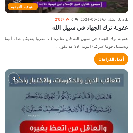
التوعية النوعية
دعاة الشام
2024-09-25
0
2٬997
عقوبة ترك الجهاد في سبيل الله
عقوبة ترك الجهاد في سبيل الله قال تعالى: (إلا تنفروا يعذبكم عذابا أليما
ويستبدل قوما غيركم) التوبة: 39 قد يكون…
أكمل القراءة »