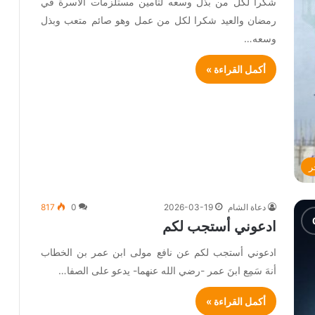
شكرا لكل من بذل وسعه لتأمين مستلزمات الأسرة في
رمضان والعيد شكرا لكل من عمل وهو صائم متعب وبذل
وسعه…
أكمل القراءة »
ر
دعاة الشام
2026-03-19
0
817
ادعوني أستجب لكم
ادعوني أستجب لكم عن نافع مولى ابن عمر بن الخطاب
أنهَ سَمِع ابنَ عمر -رضي الله عنهما- يدعو على الصفا…
أكمل القراءة »