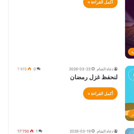
أكمل القراءة »
ة
دعاة الشام
2026-03-23
0
1٬415
لنحفظ غزل رمضان
أكمل القراءة »
ر
دعاة الشام
2026-03-19
1
17٬750