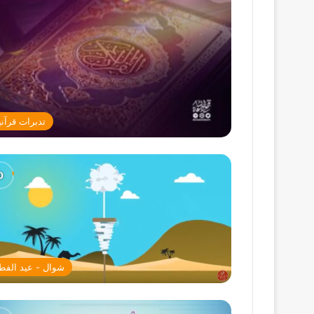
تدبرات قرآني
شوال - عيد الفط