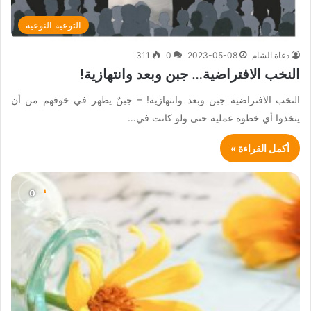
التوعية النوعية
دعاة الشام
2023-05-08
0
311
النخب الافتراضية… جبن وبعد وانتهازية!
النخب الافتراضية جبن وبعد وانتهازية! – جبنٌ يظهر في خوفهم من أن
يتخذوا أي خطوة عملية حتى ولو كانت في…
أكمل القراءة »