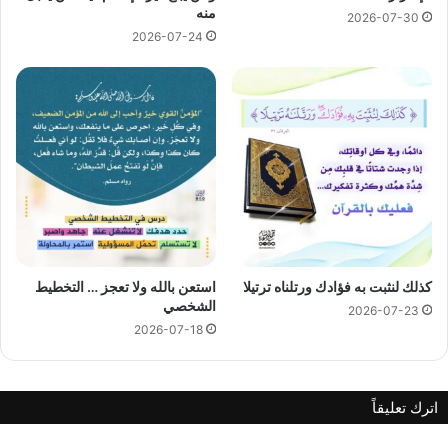
منه
2026-07-30
2026-07-24
كذلك لنثبت به فؤادك ورتلناه ترتيلا
استعن بالله ولا تعجز … التخطيط
الشخصي
2026-07-23
2026-07-18
اترك تعليقاً