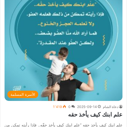
الأسرة المسلمة
دعاة الشام
2025-09-14
0
1٬419
علم ابنك كيف يأخذ حقه
علم ابنك كيف يأخذ حقه “‏علم ابنك كيف يأخذ حقّه.. فإذا رأيته تمكن من