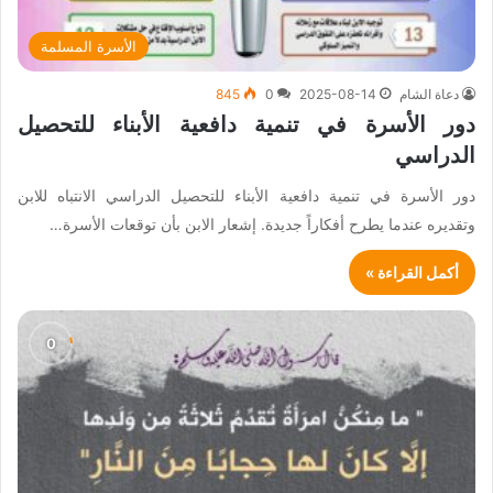
الأسرة المسلمة
دعاة الشام
2025-08-14
0
845
دور الأسرة في تنمية دافعية الأبناء للتحصيل
الدراسي
دور الأسرة في تنمية دافعية الأبناء للتحصيل الدراسي اﻻﻧﺘﺒﺎه ﻟﻼﺑﻦ
وﺗﻘﺪﻳﺮه ﻋﻨﺪﻣﺎ ﻳﻄﺮح أﻓﻜﺎراً ﺟﺪﻳﺪة. إﺷﻌﺎر اﻻﺑﻦ ﺑﺄن ﺗﻮﻗﻌﺎت اﻷﺳﺮة…
أكمل القراءة »