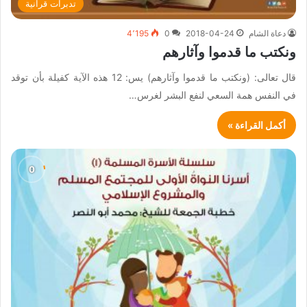
تدبرات قرآنية
دعاة الشام
2018-04-24
0
4٬195
ونكتب ما قدموا وآثارهم
قال تعالى: (ونكتب ما قدموا وآثارهم) يس: 12 هذه الآية كفيلة بأن توقد
في النفس همة السعي لنفع البشر لغرس…
أكمل القراءة »