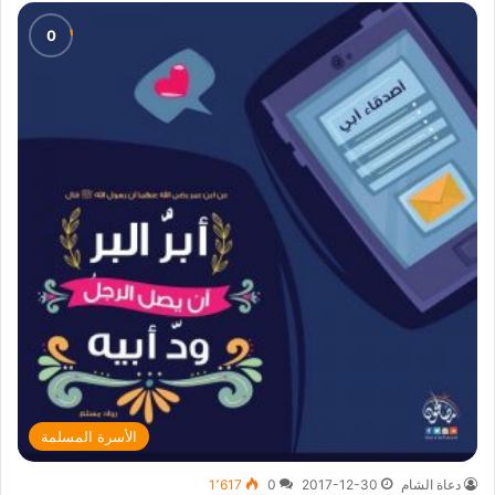
الأسرة المسلمة
دعاة الشام
2017-12-30
0
1٬617