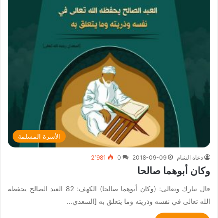
الأسرة المسلمة
دعاة الشام
2018-09-09
0
2٬981
وكان أبوهما صالحا
قال تبارك وتعالى: (وكان أبوهما صالحا) الكهف: 82 العبد الصالح يحفظه
الله تعالى في نفسه وذريته وما يتعلق به [السعدي…