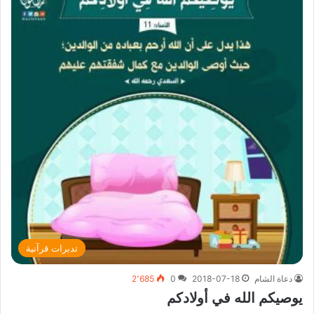
تدبرات قرآنية
دعاة الشام
2018-07-18
0
2٬685
يوصيكم الله في أولادكم