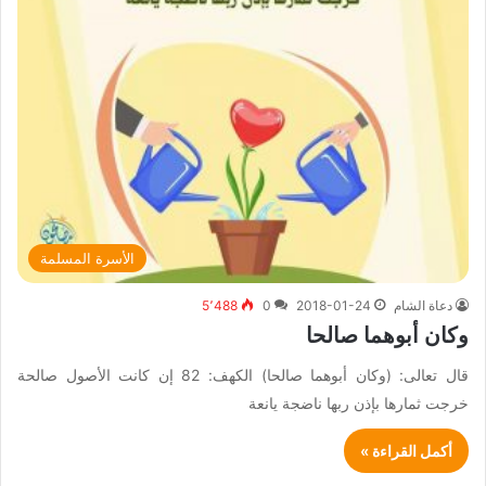
الأسرة المسلمة
دعاة الشام
2018-01-24
0
5٬488
وكان أبوهما صالحا
قال تعالى: (وكان أبوهما صالحا) الكهف: 82 إن كانت الأصول صالحة
خرجت ثمارها بإذن ربها ناضجة يانعة
أكمل القراءة »