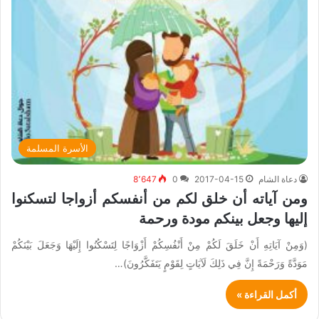
الأسرة المسلمة
دعاة الشام
2017-04-15
0
8٬647
ومن آياته أن خلق لكم من أنفسكم أزواجا لتسكنوا
إليها وجعل بينكم مودة ورحمة
(وَمِنْ آيَاتِهِ أَنْ خَلَقَ لَكُمْ مِنْ أَنْفُسِكُمْ أَزْوَاجًا لِتَسْكُنُوا إِلَيْهَا وَجَعَلَ بَيْنَكُمْ
مَوَدَّةً وَرَحْمَةً إِنَّ فِي ذَلِكَ لَآيَاتٍ لِقَوْمٍ يَتَفَكَّرُونَ)…
أكمل القراءة »