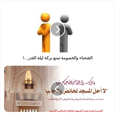
الشحناء
والخصومة
تمنع
بركة
ليلة
القدر
..!
الشحناء والخصومة تمنع بركة ليلة القدر ..!
لا
أحل
المسجد
لحائض