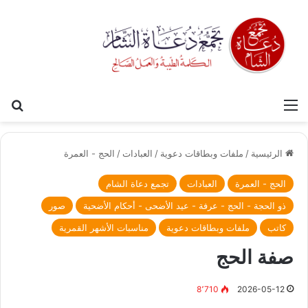
القائمة
بح
الرئيسية
/
ملفات وبطاقات دعوية
/
العبادات
/
الحج - العمرة
الحج - العمرة
العبادات
تجمع دعاة الشام
ذو الحجة - الحج - عرفة - عيد الأضحى - أحكام الأضحية
صور
كاتب
ملفات وبطاقات دعوية
مناسبات الأشهر القمرية
صفة الحج
8٬710
2026-05-12