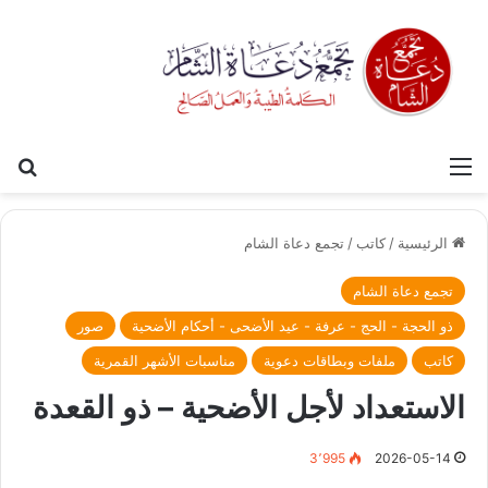
القائمة
بح
الرئيسية
/
كاتب
/
تجمع دعاة الشام
تجمع دعاة الشام
ذو الحجة - الحج - عرفة - عيد الأضحى - أحكام الأضحية
صور
كاتب
ملفات وبطاقات دعوية
مناسبات الأشهر القمرية
الاستعداد لأجل الأضحية – ذو القعدة
3٬995
2026-05-14