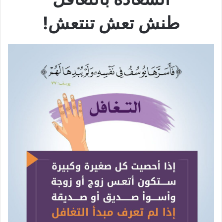
طنش تعش تنتعش!