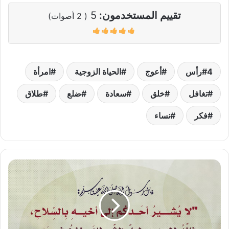
تقييم المستخدمون:
5
(
2
أصوات)
4رأس
أعوج
الحياة الزوجية
امرأة
تغافل
خلق
سعادة
ضلع
طلاق
فكر
نساء
لا
يشر
أحدكم
إلى
أخيه
بالسلاح