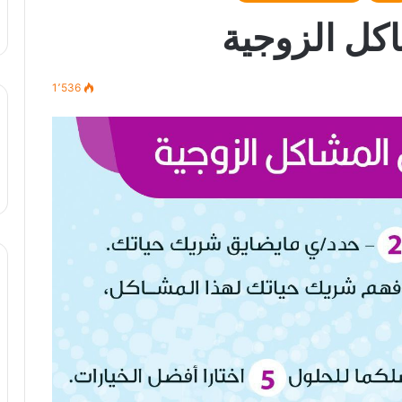
كل الزوجية
1٬536