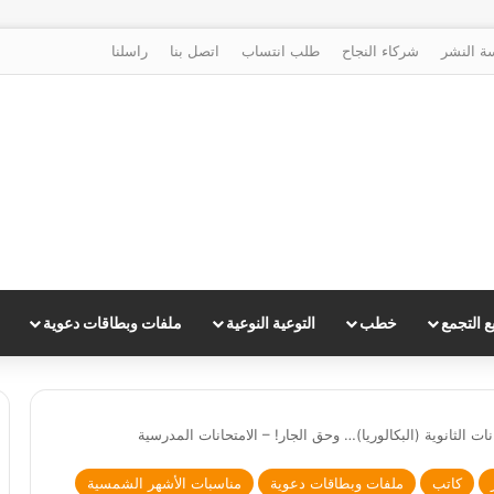
ة النشر
شركاء النجاح
طلب انتساب
اتصل بنا
راسلنا
 التجمع
خطب
التوعية النوعية
ملفات وبطاقات دعوية
نات الثانوية (البكالوريا)… وحق الجار! – الامتحانات المدرسية
كاتب
ملفات وبطاقات دعوية
مناسبات الأشهر الشمسية