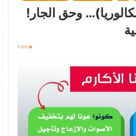
بكالوريا)… وحق الجار!
ية
1٬373