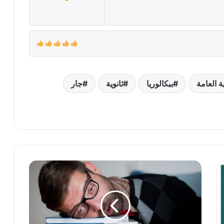
ية العامة
ببكالوريا
ثانوية
جار
المطالعة
وقت
الامتحانات
-
الامتحانات
المدرسية