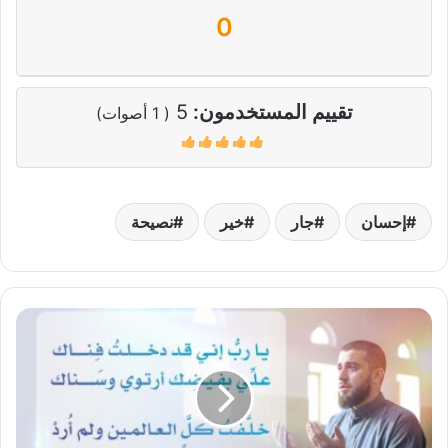
0
تقييم المستخدمون:
5
(
1
أصوات)
إحسان
جار
خير
نصيحة
فلنغتم
ساعة
الاجابة
قبل
غروب
شمس
يوم