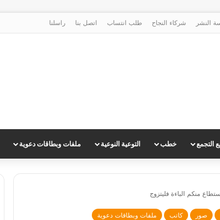
ة النشر
شركاء النجاح
طلب انتساب
اتصل بنا
راسلنا
 التجمع
خطب
التوعية النوعية
ملفات وبطاقات دعوية
تطاع منكم الباءة فليتزوج
صور
كاتب
ملفات وبطاقات دعوية