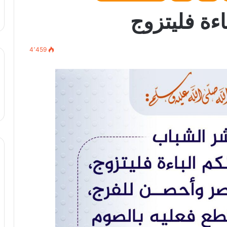
ءة فليتزوج
4٬459