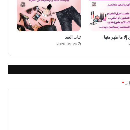
 إلا ما ظهر منها
ثياب العيد
2026-05-26
 بـ
*