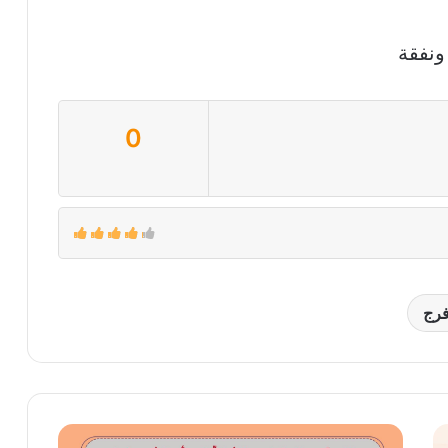
ونفقة
0
رج
جزاء