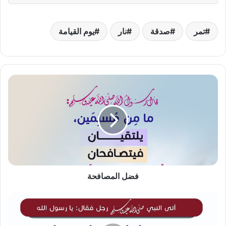
تمر
صدقة
نار
يوم القيامة
فضل
المصافحة
فضل المصافحة
حق
الجار