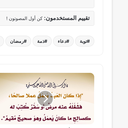
تقييم المستخدمون:
كن أول المصوتون !
توبة
دعاء
ذمة
رمضان
استمرار
الأجر
لمن
شغلته
الظروف
عن
خير
كان
يفعله