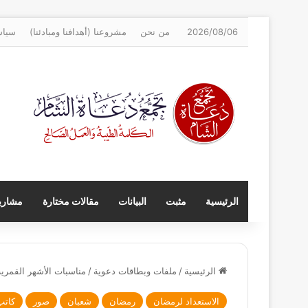
2026/08/06
من نحن
مشروعنا (أهدافنا ومبادئنا)
سياس
الرئيسية
مثبت
البيانات
مقالات مختارة
مشاريع
الرئيسية
/
ملفات وبطاقات دعوية
/
مناسبات الأشهر القمرية
الاستعداد لرمضان
رمضان
شعبان
صور
كاتب