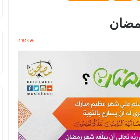
مضان
4٬644