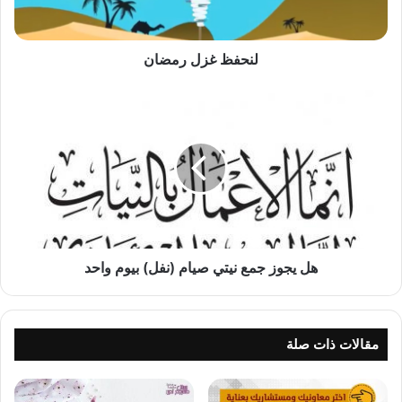
لنحفظ غزل رمضان
هل
يجوز
جمع
نيتي
صيام
(نفل)
بيوم
واحد
هل يجوز جمع نيتي صيام (نفل) بيوم واحد
مقالات ذات صلة