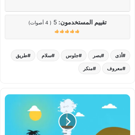
تقييم المستخدمون:
5
(
4
أصوات)
أذى
بصر
جلوس
سلام
طريق
معروف
منكر
لنحفظ
غزل
رمضان