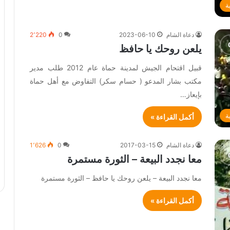
ة
دعاة الشام
2023-06-10
0
2٬220
يلعن روحك يا حافظ
قبيل اقتحام الجيش لمدينة حماة عام 2012 طلب مدير
مكتب بشار المدعو ( حسام سكر) التفاوض مع أهل حماة
بإيعاز…
ة
أكمل القراءة »
دعاة الشام
2017-03-15
0
1٬626
معا نجدد البيعة – الثورة مستمرة
معا نجدد البيعة – يلعن روحك يا حافظ – الثورة مستمرة
أكمل القراءة »