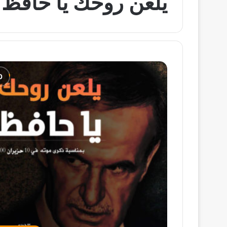
يلعن روحك يا حافظ