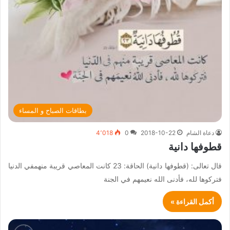
بطاقات الصباح و المساء
دعاة الشام
2018-10-22
0
4٬018
قطوفها دانية
قال تعالى: (قطوفها دانية) الحاقة: 23 كانت المعاصي قريبة منهمفي الدنيا
فتركوها لله، فأدنى الله نعيمهم في الجنة
أكمل القراءة »