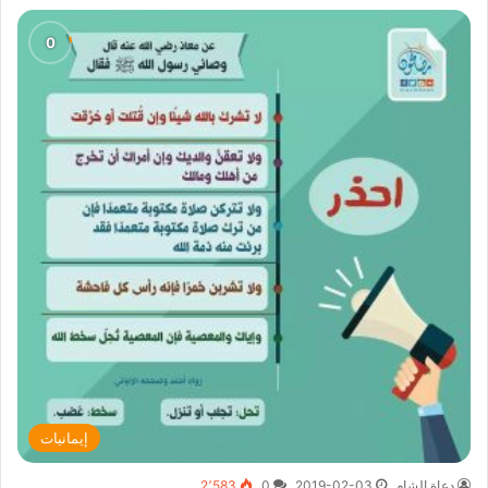
إيمانيات
دعاة الشام
2019-02-03
0
2٬583