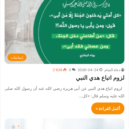
إيمانيات
دعاة الشام
2026-04-24
0
2٬838
لزوم اتباع هدي النبي
لزوم اتباع هدي النبي عن أبي هريرة رضي الله عنه أن رسول الله صلى
الله عليه وسلم قال: «كل…
أكمل القراءة »