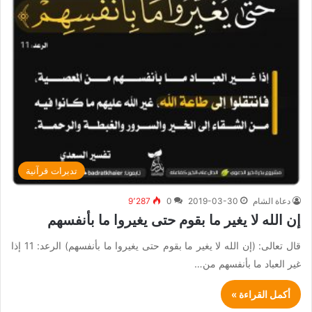
تدبرات قرآنية
دعاة الشام
2019-03-30
0
9٬287
إن الله لا يغير ما بقوم حتى يغيروا ما بأنفسهم
قال تعالى: (إن الله لا يغير ما بقوم حتى يغيروا ما بأنفسهم) الرعد: 11 إذا
غير العباد ما بأنفسهم من…
أكمل القراءة »