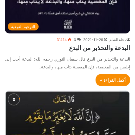
التوعية النوعية
دعاة الشام
2021-11-29
0
3٬414
البدعة والتحذير من البدع
البدعة والتحذير من البدع قال سفيان الثوري رحمه الله: البدعة أحب إلى
إبليس من المعصية، فإن المعصية يتاب منها، والبدعة…
أكمل القراءة »