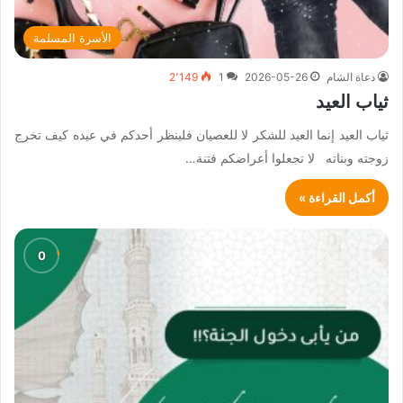
الأسرة المسلمة
دعاة الشام
2026-05-26
1
2٬149
ثياب العيد
ثياب العيد إنما العيد للشكر لا للعصيان فلينظر أحدكم في عيده كيف تخرج
زوجته وبناته لا تجعلوا أعراضكم فتنة…
أكمل القراءة »