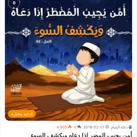
أدعية مختارة
دعاة الشام
2018-02-01
0
4٬805
أمن يجيب المضر إذا دعاه ويكشف السوء