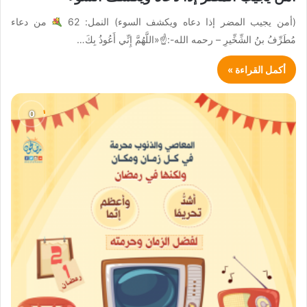
(أمن يجيب المضر إذا دعاه ويكشف السوء) النمل: 62
من دعاء
مُطَرِّفُ بنُ الشِّخِّيرِ – رحمه الله-:☝
«اللَّهُمَّ إِنِّي أَعُوذُ بِكَ…
أكمل القراءة »