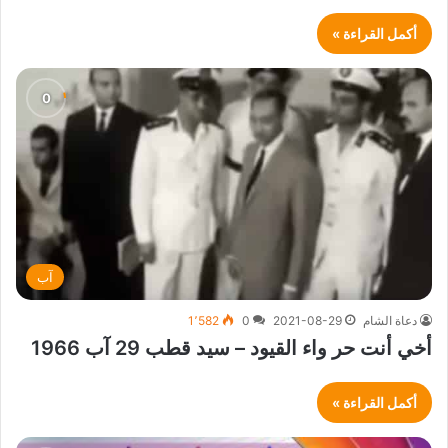
أكمل القراءة »
آب
دعاة الشام
2021-08-29
0
1٬582
أخي أنت حر واء القيود – سيد قطب 29 آب 1966
أكمل القراءة »