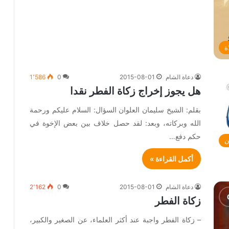
ة
دعاة الشام
2015-08-01
0
1٬586
هل يجوز إخراج زكاة الفطر نقدا
بقلم: الشيخ سليمان العلوان السؤال: السلام عليكم ورحمة
الله وبركاته، وبعد: لقد حصل خلاف بين بعض الإخوة في
حكم دفع…
ن
أكمل القراءة »
دعاة الشام
2015-08-01
0
2٬162
زكاة الفطر
– زكاة الفطر واجبة عند أكثر العلماء، عن الصغير والكبير،