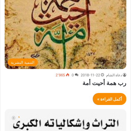
التنمية البشرية
دعاة الشام
2018-11-22
0
2٬965
رب همة أحيت أمة
أكمل القراءة »