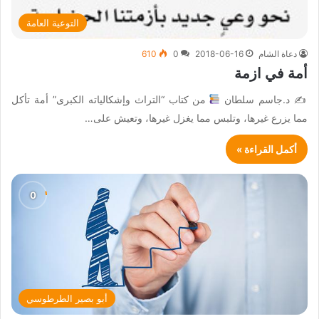
التوعية العامة
دعاة الشام
2018-06-16
0
610
أمة في ازمة
✍ د.جاسم سلطان
من كتاب “التراث وإشكالياته الكبرى” أمة تأكل
مما يزرع غيرها، وتلبس مما يغزل غيرها، وتعيش على…
أكمل القراءة »
أبو بصير الطرطوسي