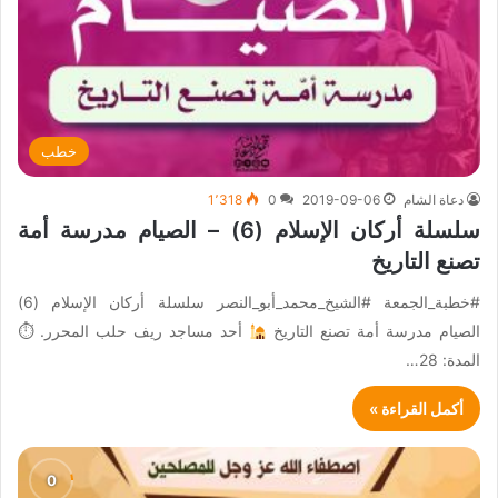
خطب
دعاة الشام
2019-09-06
0
1٬318
سلسلة أركان الإسلام (6) – الصيام مدرسة أمة
تصنع التاريخ
#خطبة_الجمعة #الشيخ_محمد_أبو_النصر سلسلة أركان الإسلام (6)
الصيام مدرسة أمة تصنع التاريخ
أحد مساجد ريف حلب المحرر. ⏱
المدة: 28…
أكمل القراءة »