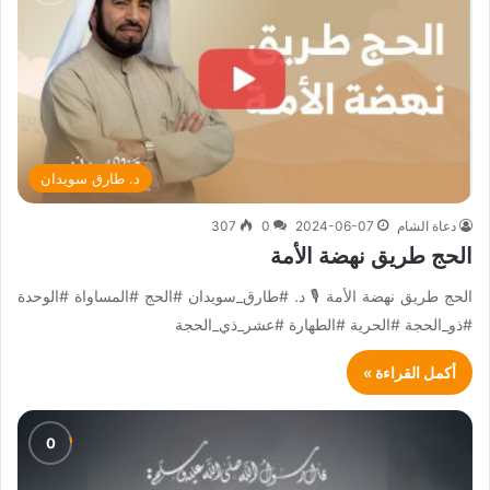
د. طارق سويدان
دعاة الشام
2024-06-07
0
307
الحج طريق نهضة الأمة
الحج طريق نهضة الأمة 🎙 د. #طارق_سويدان #الحج #المساواة #الوحدة
#ذو_الحجة #الحرية #الطهارة #عشر_ذي_الحجة
أكمل القراءة »