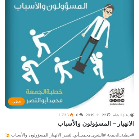
خطب
دعاة الشام
2019-11-22
0
1٬733
الانهيار – المسؤولون والأسباب
#خطبة_الجمعة #الشيخ_محمد_أبو_النصر الانهيار المسؤولون والأسباب