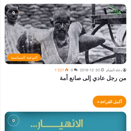
التوعية السياسية
دعاة الشام
2019-12-30
0
1٬207
من رجل عادي إلى صانع أمة
أكمل القراءة »