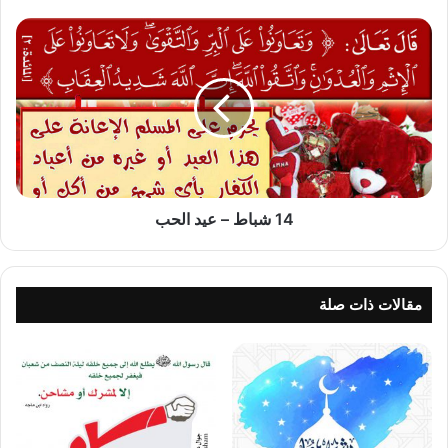
14
شباط
–
عيد
الحب
14 شباط – عيد الحب
مقالات ذات صلة