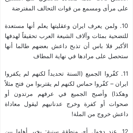
على مرأى ومسمع من قوات التحالف المفترضة
10. ولمن يعرف ايران وعقليتها يعلم أنها مستعدة
للتضحية بمئات وآلاف الشيعة العرب تحقيقاً لهدفها
الأكبر فلا باس أن تذبح داعش بعضهم طالما أنها
ستحصل على مرادها في نهاية المطاف
11. كفّروا الجميع (السنة تحديداً لكنهم لم يكفروا
ايران – كفّروا حماس لكنهم لم يقتربوا من فتح مثلاً
وهكذا) وأصبح الجميع في عرفهم مرتدون أو
صحوات أو كفرة وخرج عدنانيهم ليقول معاداة
داعش خروج من الملة!
12. عند دخول أي منطقة سنية: يخير أهلها بين