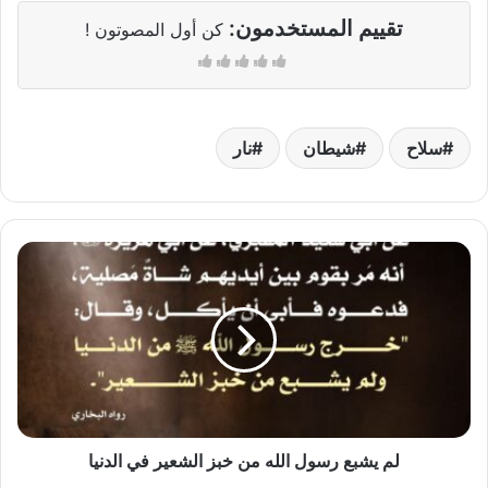
تقييم المستخدمون:
كن أول المصوتون !
سلاح
شيطان
نار
لم
يشبع
رسول
الله
من
خبز
الشعير
في
الدنيا
لم يشبع رسول الله من خبز الشعير في الدنيا