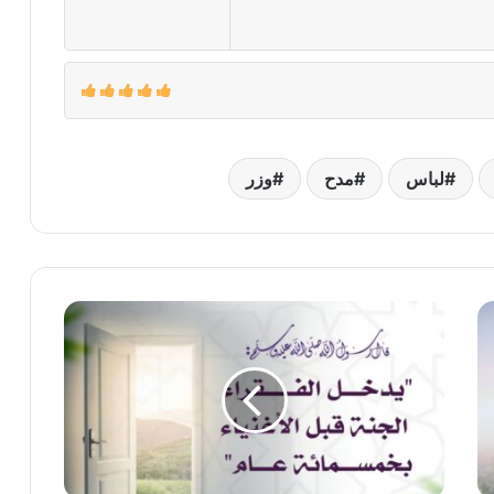
لباس
مدح
وزر
عوض
الله
للفقراء