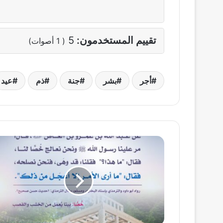
تقييم المستخدمون:
5
(
1
أصوات)
أجر
بشر
جنة
ذم
عيد
الدنيا
ممر
لا
مقر