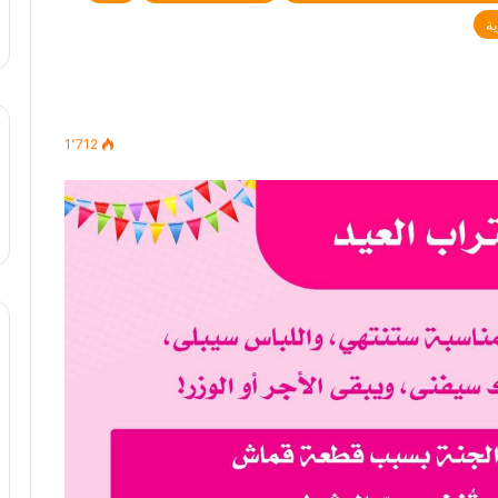
ة
1٬712