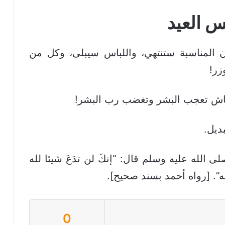
س العيد
ن المناسبة ستنتهي، واللباس سيبلى، وكل من
زر!
اش تعجب البشر وتغضب رب البشر!
ديل.
الله عليه وسلم قال: “إنكَ لن تدَعَ شيئا لله
نه”. [رواه أحمد بسند صحيح].
0