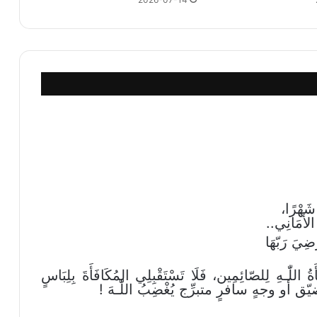
 شَهْرًا،
الأَمَانِي..
ْضِيَ رَبّهَا
َةُ اللّٰـهِ لِلصّائِمِين، فَلَا تَسْتَقْبِلِي المُكَافَأَةَ بِلِبَاسٍ
ق أو وجهٍ سافرٍ متبرِّج يُغْضِبُ اللّٰـهَ !