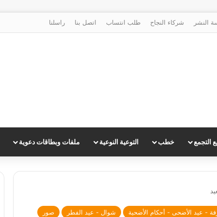
ة النشر
شركاء النجاح
طلب انتساب
اتصل بنا
راسلنا
 التجمع
خطب
التوعية النوعية
ملفات وبطاقات دعوية
يد
فة - عيد الأضحى - أحكام الأضحية
شوال - عيد الفطر
صور