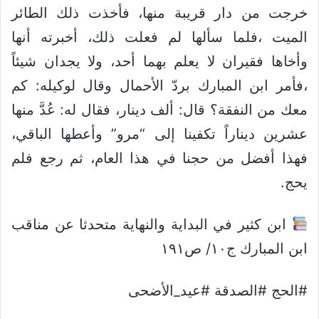
خرجت من دار قريبة منها، فأخذت ذلك الطائر
الميت ،فلما سألها لم فعلت ذلك، أخبرته أنها
وأخاها فقيران لا يعلم بهما أحد، ولا يجدان شيئاً
،فأمر ابن المبارك بردّ الأحمال وقال لوكيله: كم
معك من النفقة؟ قال: ألف دينار، فقال له: عُدَّ منها
عشرين ديناراً تكفينا إلى “مرو” وأعطها الباقي،
فهذا أفضل من حجنا في هذا العام، ثم رجع فلم
يحج.
ابن كثير في البداية والنهاية متحدثا عن مناقب
ابن المبارك ج١٠/ ص١٩١
#الحج #الصدقة #عيد_الأضحى