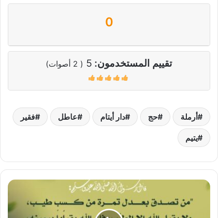
0
تقييم المستخدمون:
5
(
2
أصوات)
أرملة
حج
دار أيتام
عاطل
فقير
يتيم
أجر
الصدقة
من
الكسب