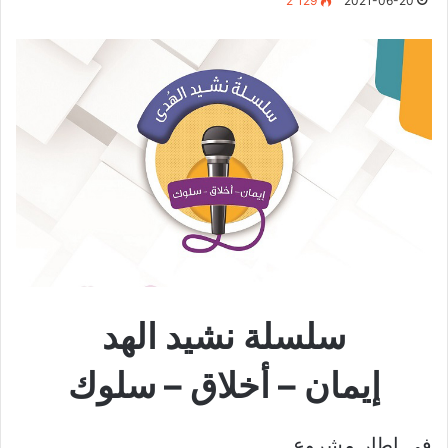
2٬129
2021-06-20
سلسلة نشيد الهد
إيمان – أخلاق – سلوك
في إطار مشروع