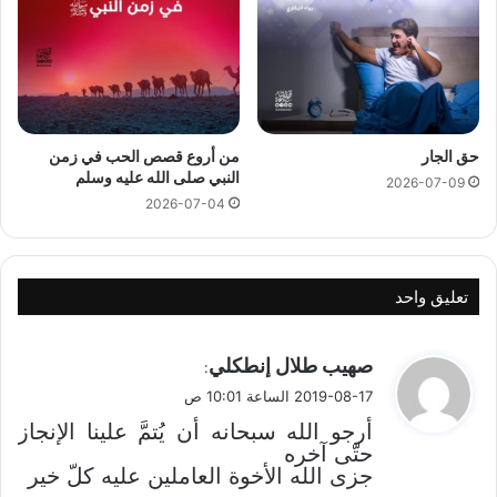
حق الجار
من أروع قصص الحب في زمن
النبي صلى الله عليه وسلم
2026-07-09
2026-07-04
تعليق واحد
ي
صهيب طلال إنطكلي
:
ق
2019-08-17 الساعة 10:01 ص
و
أرجو الله سبحانه أن يُتمَّ علينا الإنجاز
ل
حتّى آخره
جزى الله الأخوة العاملين عليه كلّ خير