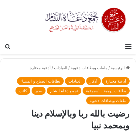
القائمة
بح
الرئيسية
/
ملفات وبطاقات دعوية
/
العبادات
/
أدعية مختارة
أدعية مختارة
أذكار
العبادات
بطاقات الصباح و المساء
بطاقات يومية - أسبوعية
تجمع دعاة الشام
صور
كاتب
ملفات وبطاقات دعوية
رضيت بالله ربا وبالإسلام دينا
وبمحمد نبيا