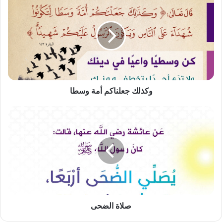
جعلناكم
أمة
وسطا
وكذلك جعلناكم أمة وسطا
صلاة
الضحى
صلاة الضحى