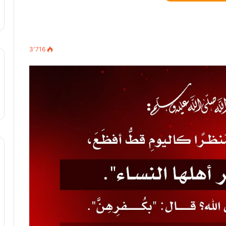
3٬716