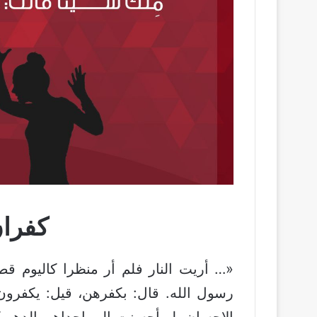
كفران
«… أريت النار فلم أر منظرا كاليوم قط أ
رسول الله. قال: بكفرهن، قيل: يكفرون،
الإحسان، لو أحسنت إلى إحداهن الدهر ك