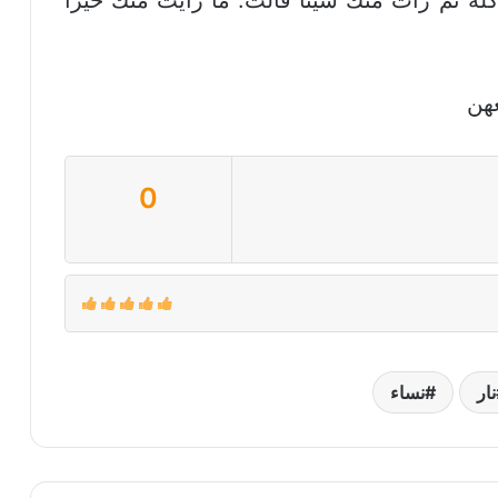
هن
0
نار
نساء