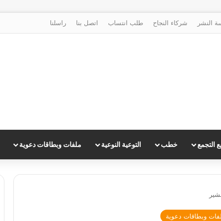
ة النشر
شركاء النجاح
طلب انتساب
اتصل بنا
راسلنا
 التجمع
خطب
التوعية النوعية
ملفات وبطاقات دعوية
شير
فات وبطاقات دعوية