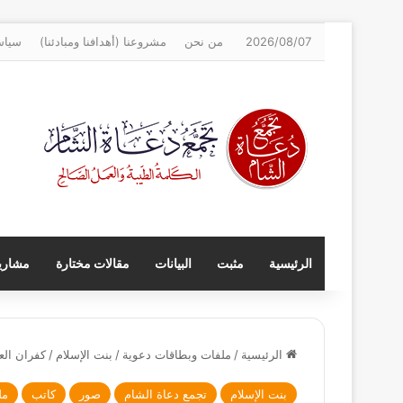
2026/08/07
من نحن
مشروعنا (أهدافنا ومبادئنا)
سياس
الرئيسية
مثبت
البيانات
مقالات مختارة
مشاريع
الرئيسية
/
ملفات وبطاقات دعوية
/
بنت الإسلام
/
كفران الع
بنت الإسلام
تجمع دعاة الشام
صور
كاتب
مل