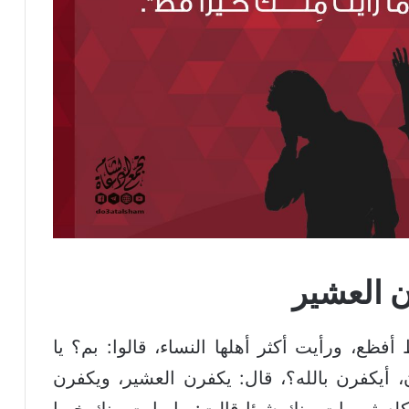
 العشير
فظع، ورأيت أكثر أهلها النساء، قالوا: بم؟ يا
 أيكفرن بالله؟، قال: يكفرن العشير، ويكفرن
له ثم رات منك شيئا قالت: ما رايت منك خيرا