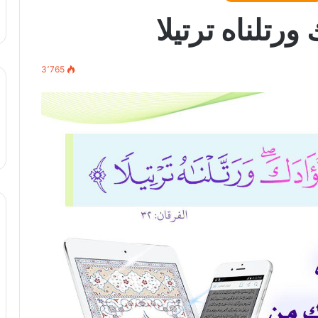
رتلناه ترتيلا
3٬765