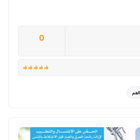
0
هم
الحض
على