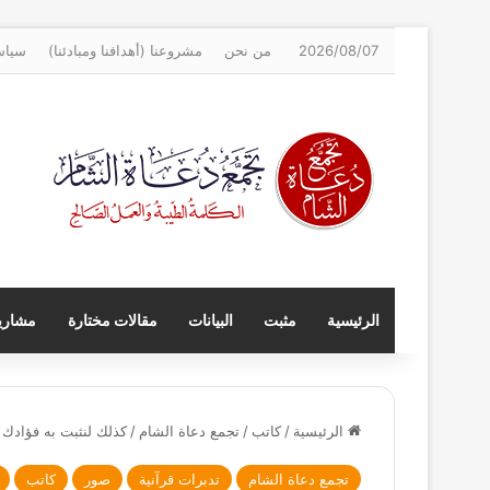
2026/08/07
من نحن
مشروعنا (أهدافنا ومبادئنا)
سياس
الرئيسية
مثبت
البيانات
مقالات مختارة
مشاريع
الرئيسية
/
كاتب
/
تجمع دعاة الشام
/
كذلك لنثبت به فؤادك ور
تجمع دعاة الشام
تدبرات قرآنية
صور
كاتب