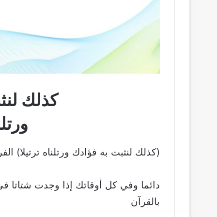
كذلك لنث
ورتلن
(كذلك لنثبت به فؤادك ورتلناه ترتيلا) الفرق
دائما وفي كل أوقاتك إذا وجدت شتاتا 
بالقرآن