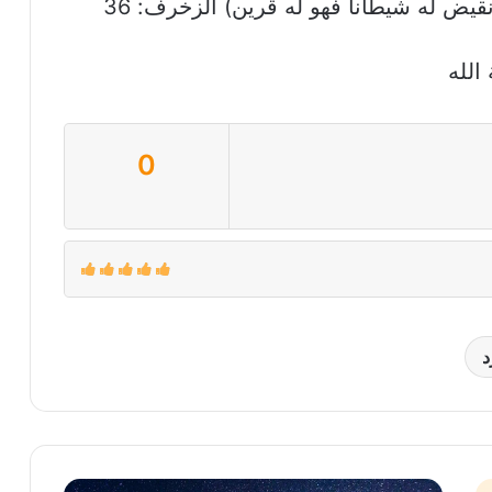
ض له شيطانا فهو له قرين) الزخرف: 36
الله
0
د
إنك