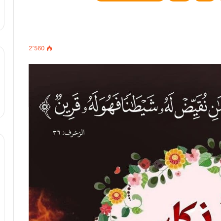
2٬560