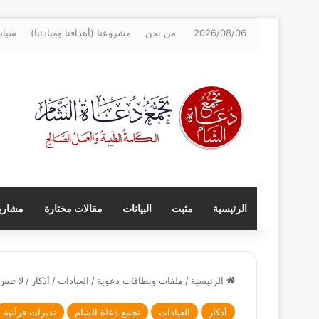
2026/08/06
من نحن
مشروعنا (أهدافنا ومبادئنا)
سياس
الرئيسية
مثبت
البيانات
مقالات مختارة
مشاريع
الرئيسية
/
ملفات وبطاقات دعوية
/
العبادات
/
أذكار
/
لا تنس
أذكار
العبادات
تجمع دعاة الشام
تدبرات قرآنية