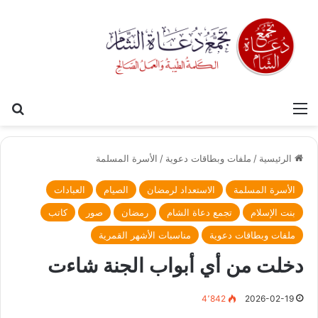
القائمة
بح
الرئيسية
/
ملفات وبطاقات دعوية
/
الأسرة المسلمة
الأسرة المسلمة
الاستعداد لرمضان
الصيام
العبادات
بنت الإسلام
تجمع دعاة الشام
رمضان
صور
كاتب
ملفات وبطاقات دعوية
مناسبات الأشهر القمرية
دخلت من أي أبواب الجنة شاءت
4٬842
2026-02-19