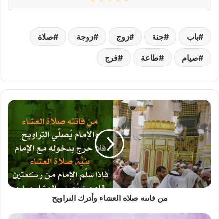
باب
جنة
زوج
زوجة
صلاة
صيام
طاعة
فرج
من
فاتته
صلاة
العشاء
وأدرك
التراويح
من فاتته صلاة العشاء وأدرك التراويح
صيام