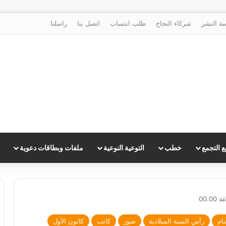
ة النشر
شركاء النجاح
طلب انتساب
اتصل بنا
راسلنا
 التجمع
خطب
التوعية النوعية
ملفات وبطاقات دعوية
00.00
ام
رأس السنة الميلادية
صور
كاتب
كانون الأول