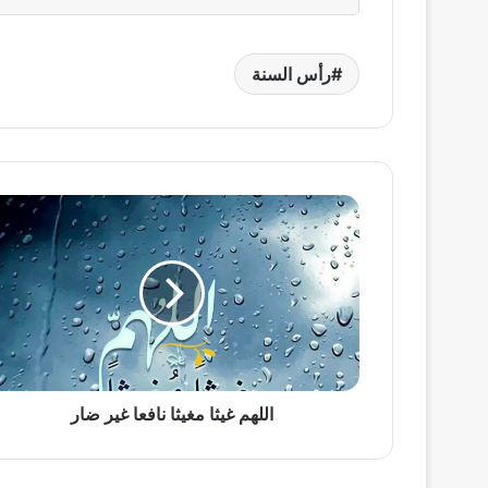
رأس السنة
اللهم
غيثا
مغيثا
نافعا
غير
ضار
اللهم غيثا مغيثا نافعا غير ضار