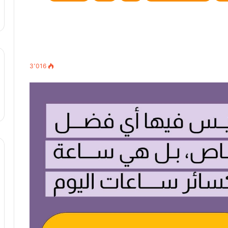
3٬016