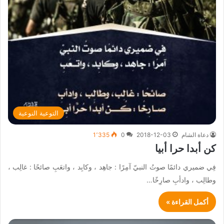
التوعية النوعية
دعاة الشام
2018-12-03
0
1٬335
كن أبدا حرا أبيا
فِي ضميري دائمًا صوتُ النبيّ آمِرًا : جاهِد ، وكابِد ، واتعَبِ صائحًا : غالِب ،
وطالِب ، وادأبِ صارِخًا…
أكمل القراءة »