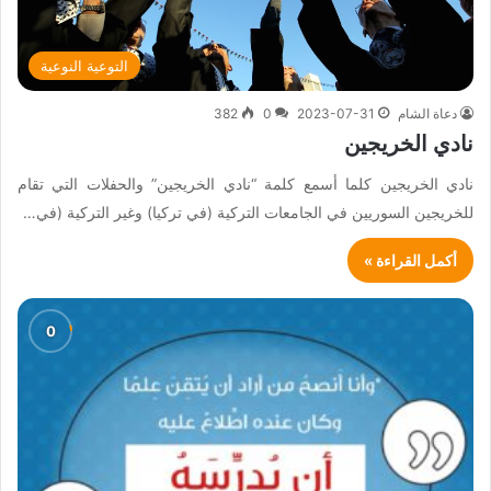
التوعية النوعية
دعاة الشام
2023-07-31
0
382
نادي الخريجين
نادي الخريجين كلما أسمع كلمة “نادي الخريجين” والحفلات التي تقام
للخريجين السوريين في الجامعات التركية (في تركيا) وغير التركية (في…
أكمل القراءة »