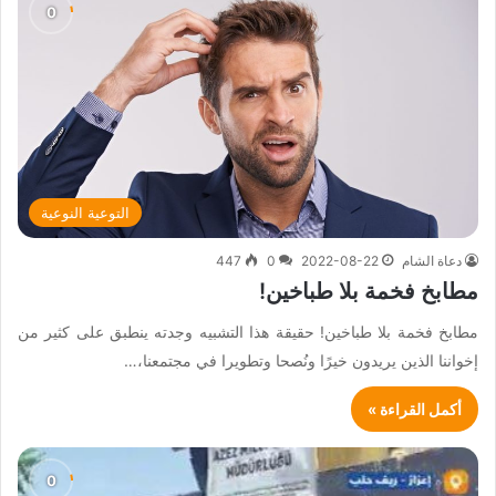
التوعية النوعية
دعاة الشام
2022-08-22
0
447
مطابخ فخمة بلا طباخين!
مطابخ فخمة بلا طباخين! حقيقة هذا التشبيه وجدته ينطبق على كثير من
إخواننا الذين يريدون خيرًا ونُصحا وتطويرا في مجتمعنا،…
أكمل القراءة »