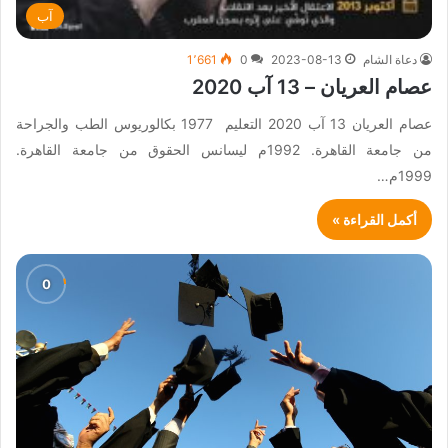
آب
دعاة الشام
2023-08-13
0
1٬661
عصام العريان – 13 آب 2020
عصام العريان 13 آب 2020 التعليم 1977 بكالوريوس الطب والجراحة
من جامعة القاهرة. 1992م ليسانس الحقوق من جامعة القاهرة.
1999م…
أكمل القراءة »