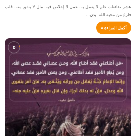
عشر ضائعات علم لا يعمل به. عمل لا إخلاص فيه. مال لا ينفق منه. قلب
فارغ من محبة الله. بدن…
أكمل القراءة »