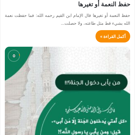
حفظ النعمة أو تغيرها
حفظ النعمة أو تغيرها قال الإمام ابن القيم رحمه الله: فما حفظت نعمة
الله بشيء قط مثل طاعته، ولا حصلت…
أكمل القراءة »