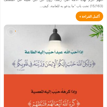
(15/163) تحت باب “ما يدعو به للعامة، كيف…
أكمل القراءة »