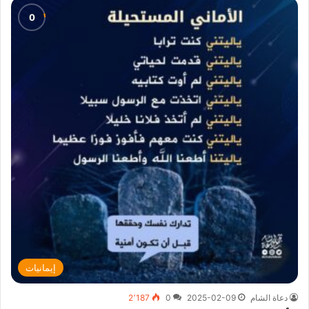
إيمانيات
دعاة الشام
2025-02-09
0
2٬187