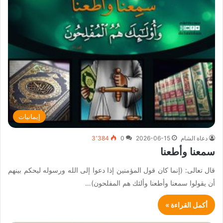
إيمانيات
دعاة الشام
2026-06-15
0
3٬384
سمعنا وأطعنا
قال تعالى: (إنما كان قول المؤمنين إذا دعوا إلى الله ورسوله ليحكم بينهم
أن يقولوا سمعنا وأطعنا وألئك هم المفلحون)…
أكمل القراءة »