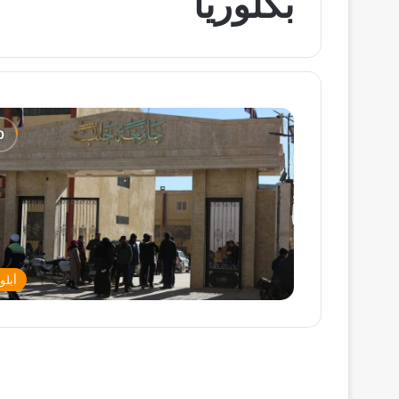
بكلوريا
أيلو