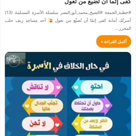
كفى إثما أن تضيع من تعول
#خطبة_الجمعة #الشيخ_محمد_أبو_النصر سلسلة الأسرة المسلمة (13)
أسرتُك أمانة كفى إثمًا أن تُضيِّع من تعول
أحد مساجد ريف حلب
المحرر.…
أكمل القراءة »