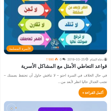
الأسرة المسلمة
دعاة الشام
2019-03-25
0
1٬690
قواعد التعاطي الأمثل مع المشاكل الأسرية
في حال الخلاف في السرة احتو – لا تناقش حاول أن تحتفظ بصمتك –
تجنب الجدال حاليا انظر لأبعد من…
أكمل القراءة »