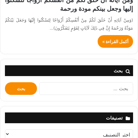
إليها وجعل بينكم مودة ورحمة
(وَمِنْ آيَاتِهِ أَنْ خَلَقَ لَكُمْ مِنْ أَنْفُسِكُمْ أَزْوَاجًا لِتَسْكُنُوا إِلَيْهَا وَجَعَلَ بَيْنَكُمْ
مَوَدَّةً وَرَحْمَةً إِنَّ فِي ذَلِكَ لَآيَاتٍ لِقَوْمٍ يَتَفَكَّرُونَ)…
أكمل القراءة »
بحث
البحث
عن:
تصنيفات
تصنيفات