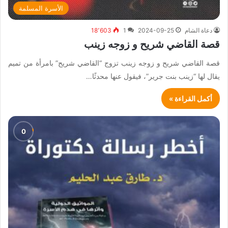
الأسرة المسلمة
دعاة الشام
2024-09-25
1
18٬603
قصة القاضي شريح و زوجه زينب
قصة القاضي شريح و زوجه زينب تزوج “القاضي شريح” بامرأة من تميم
يقال لها “زينب بنت جرير”، فيقول عنها محدثًا…
أكمل القراءة »