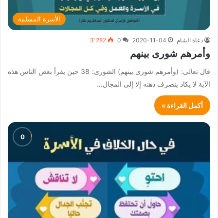
الأسرة المسلمة
دعاة الشام
2020-11-04
0
3٬282
وأمرهم شورى بينهم
قال تعالى: (وأمرهم شورى بينهم) الشورى: 38 حين يقرأ بعض الناس هذه
الآية لا يكاد ينصرف ذهنه إلا إلى المجال…
أكمل القراءة »