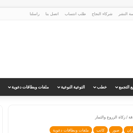
ة النشر
شركاء النجاح
طلب انتساب
اتصل بنا
راسلنا
 التجمع
خطب
التوعية النوعية
ملفات وبطاقات دعوية
قة
/
زكاة الزروع والثمار
ران
صور
كاتب
ملفات وبطاقات دعوية