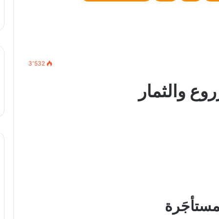
3٬532
روع والثمار
مستأجَرة