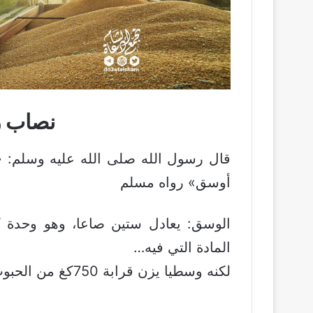
نصاب ز
قال رسول الله صلى الله عليه وسلم:
أوسق» رواه مسلم
الوسق: يعادل ستين صاعا، وهو وحدة ك
المادة التي فيه…
لكنه وسطيا يزن قرابة 750كغ من الحبوب وهو نصاب زكاتها، ولا زكاة في أقل من هذا.